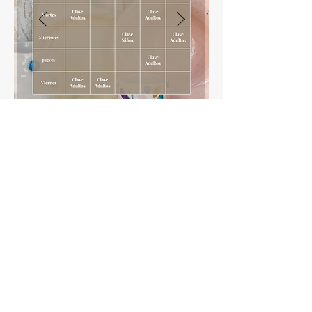
Nuestras clases regulares son el
espacio perfecto para aprender y
crecer a tu propio ritmo. Con horarios
flexibles y un plan adaptable a tus
necesidades, podrás disfrutar de un
ambiente cálido mientras desarrollas tu
creatividad semana a semana,
explorando técnicas y creando piezas
únicas a tu medida.